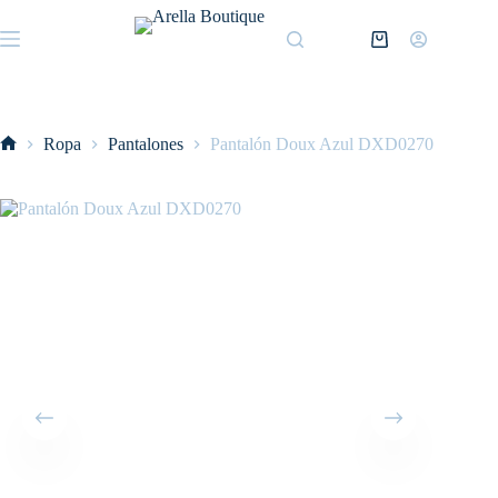
Saltar
al
Shopping
contenido
cart
Ropa
Pantalones
Pantalón Doux Azul DXD0270
Inicio