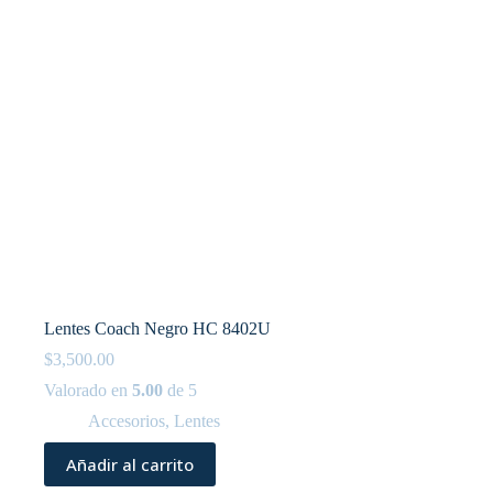
Lentes Coach Negro HC 8402U
$
3,500.00
Valorado en
5.00
de 5
Accesorios
,
Lentes
Añadir al carrito