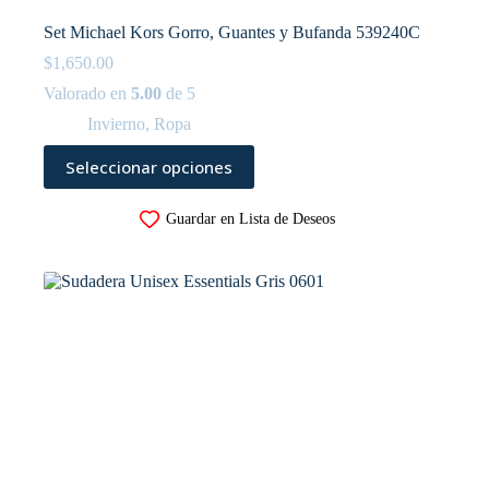
Set Michael Kors Gorro, Guantes y Bufanda 539240C
$
1,650.00
Valorado en
5.00
de 5
Invierno
,
Ropa
Este
Seleccionar opciones
producto
tiene
múltiples
Guardar en Lista de Deseos
variantes.
Las
opciones
se
pueden
elegir
en
la
página
de
producto