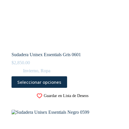
Sudadera Unisex Essentials Gris 0601
$
2,850.00
Invierno
,
Ropa
Este
Seleccionar opciones
producto
tiene
múltiples
Guardar en Lista de Deseos
variantes.
Las
opciones
se
pueden
elegir