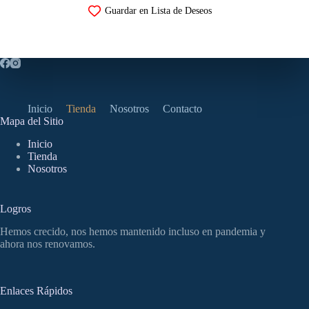
múltiples
Guardar en Lista de Deseos
variantes.
Las
opciones
se
pueden
elegir
en
la
Inicio
Tienda
Nosotros
Contacto
página
Mapa del Sitio
de
producto
Inicio
Tienda
Nosotros
Logros
Hemos crecido, nos hemos mantenido incluso en pandemia y
ahora nos renovamos.
Enlaces Rápidos