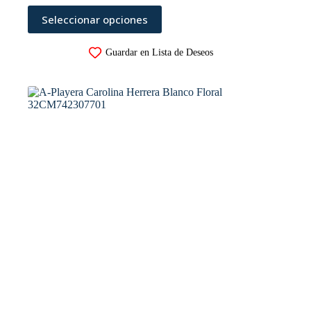
Este
Seleccionar opciones
producto
tiene
múltiples
Guardar en Lista de Deseos
variantes.
Las
opciones
se
pueden
elegir
en
la
página
de
producto