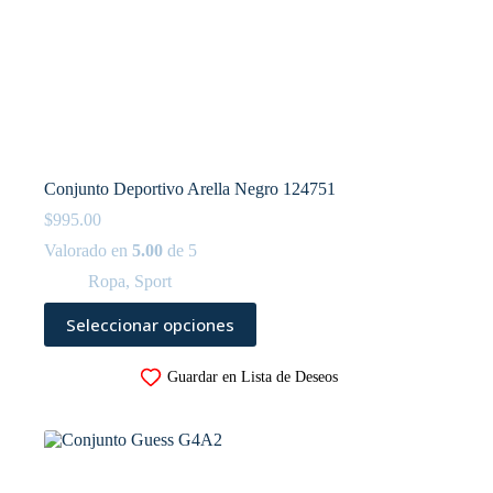
Conjunto Deportivo Arella Negro 124751
$
995.00
Valorado en
5.00
de 5
Ropa
,
Sport
Este
Seleccionar opciones
producto
tiene
múltiples
Guardar en Lista de Deseos
variantes.
Las
opciones
se
pueden
elegir