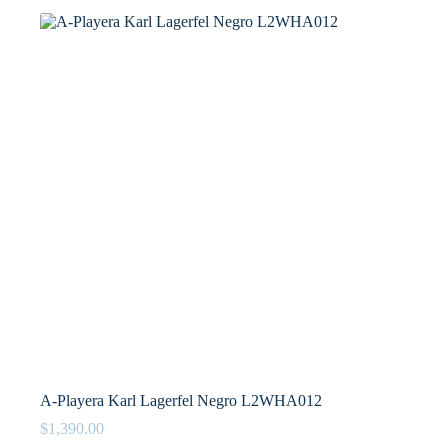
opciones
se
pueden
elegir
en
la
página
de
producto
A-Playera Karl Lagerfel Negro L2WHA012
$
1,390.00