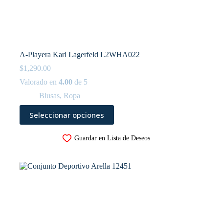
A-Playera Karl Lagerfeld L2WHA022
$
1,290.00
Valorado en
4.00
de 5
Blusas
,
Ropa
Este
Seleccionar opciones
producto
tiene
múltiples
Guardar en Lista de Deseos
variantes.
Las
opciones
se
pueden
elegir
en
la
página