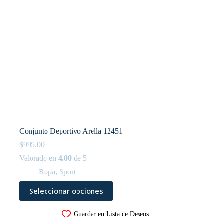
de
producto
Conjunto Deportivo Arella 12451
$
995.00
Valorado en
4.00
de 5
Ropa
,
Sport
Este
Seleccionar opciones
producto
tiene
múltiples
Guardar en Lista de Deseos