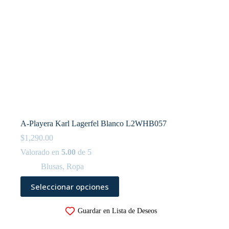
A-Playera Karl Lagerfel Blanco L2WHB057
$
1,290.00
Valorado en
5.00
de 5
Blusas
,
Ropa
Este
Seleccionar opciones
producto
tiene
múltiples
Guardar en Lista de Deseos
variantes.
Las