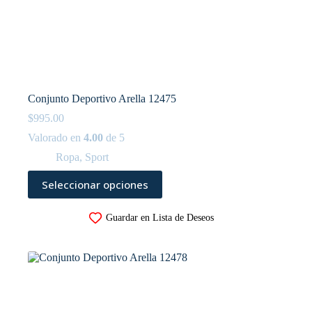
Conjunto Deportivo Arella 12475
$
995.00
Valorado en
4.00
de 5
Ropa
,
Sport
Este
Seleccionar opciones
producto
tiene
múltiples
Guardar en Lista de Deseos
variantes.
Las
opciones
se
pueden
elegir
en