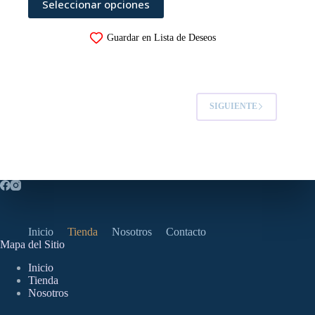
Seleccionar opciones
producto
tiene
múltiples
Guardar en Lista de Deseos
variantes.
Las
opciones
se
pueden
SIGUIENTE
elegir
en
la
página
de
producto
Inicio
Tienda
Nosotros
Contacto
Mapa del Sitio
Inicio
Tienda
Nosotros