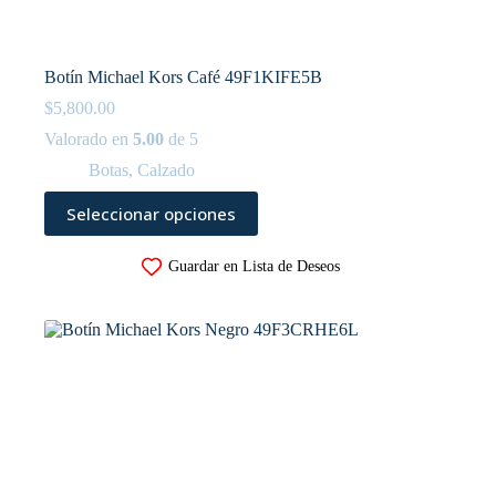
Botín Michael Kors Café 49F1KIFE5B
$
5,800.00
Valorado en
5.00
de 5
Botas
,
Calzado
Este
Seleccionar opciones
producto
tiene
múltiples
Guardar en Lista de Deseos
variantes.
Las
opciones
se
pueden
elegir
en
la
página
de
producto