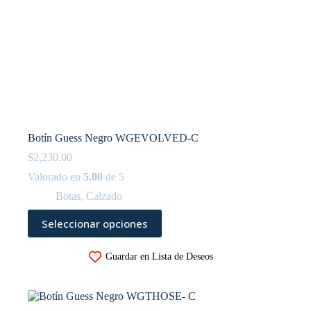
Botín Guess Negro WGEVOLVED-C
$
2,230.00
Valorado en
5.00
de 5
Botas
,
Calzado
Este
Seleccionar opciones
producto
tiene
múltiples
Guardar en Lista de Deseos
variantes.
Las
opciones
se