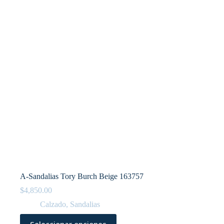
A-Sandalias Tory Burch Beige 163757
$
4,850.00
Calzado
,
Sandalias
Este