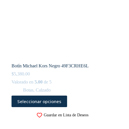
Botín Michael Kors Negro 49F3CRHE6L
$
5,380.00
Valorado en
5.00
de 5
Botas
,
Calzado
Este
Seleccionar opciones
producto
tiene
múltiples
Guardar en Lista de Deseos
variantes.
Las
opciones