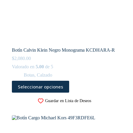
Botín Calvin Klein Negro Monograma KCDHARA-R
$
2,080.00
Valorado en
5.00
de 5
Botas
,
Calzado
Este
Seleccionar opciones
producto
tiene
múltiples
Guardar en Lista de Deseos
variantes.
Las
opciones
se
pueden
elegir