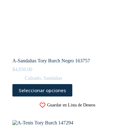
A-Sandalias Tory Burch Negro 163757
$
4,850.00
Calzado
,
Sandalias
Este
Seleccionar opciones
producto
tiene
múltiples
Guardar en Lista de Deseos
variantes.
Las
opciones
se
pueden
elegir