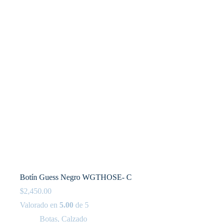
pueden
elegir
en
la
página
de
producto
Botín Guess Negro WGTHOSE- C
$
2,450.00
Valorado en
5.00
de 5
Botas
,
Calzado