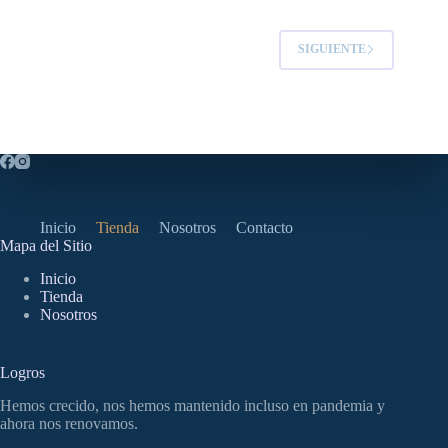
se
pueden
SIGUIENTE
elegir
en
la
página
de
producto
Inicio
Tienda
Nosotros
Contacto
Mapa del Sitio
Inicio
Tienda
Nosotros
Logros
Hemos crecido, nos hemos mantenido incluso en pandemia y
ahora nos renovamos.