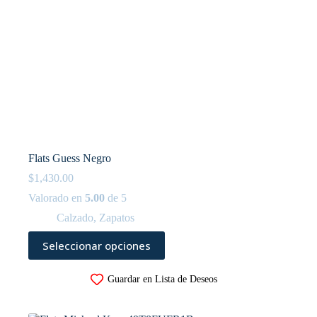
Flats Guess Negro
$
1,430.00
Valorado en
5.00
de 5
Calzado
,
Zapatos
Este
Seleccionar opciones
producto
tiene
múltiples
Guardar en Lista de Deseos
variantes.
Las
opciones