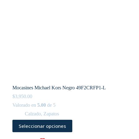
página
de
producto
Mocasines Michael Kors Negro 49F2CRFP1-L
$
3,950.00
Valorado en
5.00
de 5
Calzado
,
Zapatos
Este
Seleccionar opciones
producto
tiene
múltiples