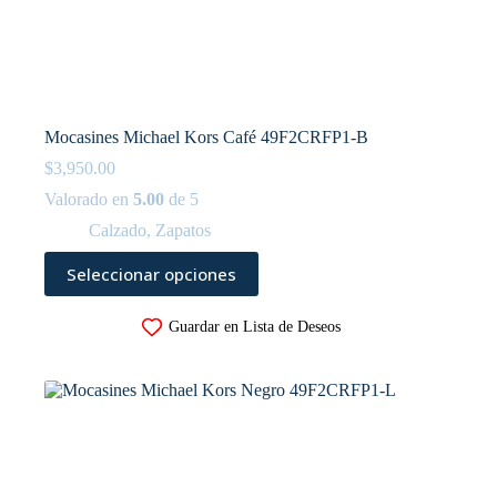
Mocasines Michael Kors Café 49F2CRFP1-B
$
3,950.00
Valorado en
5.00
de 5
Calzado
,
Zapatos
Este
Seleccionar opciones
producto
tiene
múltiples
Guardar en Lista de Deseos
variantes.
Las
opciones
se
pueden
elegir
en
la