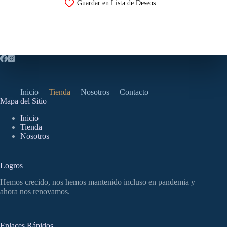
Guardar en Lista de Deseos
variantes.
Las
opciones
se
pueden
elegir
en
la
página
de
Inicio
Tienda
Nosotros
Contacto
producto
Mapa del Sitio
Inicio
Tienda
Nosotros
Logros
Hemos crecido, nos hemos mantenido incluso en pandemia y
ahora nos renovamos.
Enlaces Rápidos