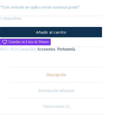
“Este artículo no aplica envío nacional gratis”
1 disponibles
Añadir al carrito
Guardar en Lista de Deseos
SKU:
914
Categorías:
Accesorios
,
Perfumería
Descripción
Información adicional
Valoraciones (1)