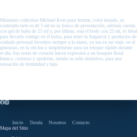
Miniature collection Michael Kors pour femme, color dorado, su
contenido neto es de 5 ml en su frasco de presentación, además cuenta
con gel de baño de 25 ml y, por último, está el body con 25 ml, es ideal
para llevarlo contigo en el bolso, para tener tu fragancia y productos de
cuidado personal favoritos siempre a la mano, ya sea en un viaje, en el
gimnasio, en la oficina o simplemente para un retoque rápido durante
el día. Sus notas de corazón hacen expresion a un bouquet floral
blanco, cremoso y opulento, siendo su sello distintivo, para una
sensación de feminidad y lujo.
Inicio
Tienda
Nosotros
Contacto
Mapa del Sitio