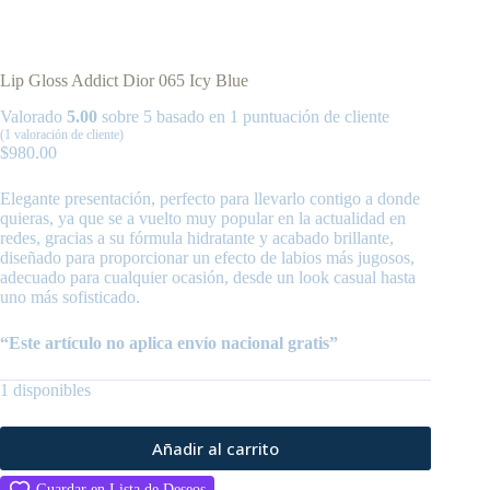
Lip Gloss Addict Dior 065 Icy Blue
Valorado
5.00
sobre 5 basado en
1
puntuación de cliente
(
1
valoración de cliente)
$
980.00
Elegante presentación, perfecto para llevarlo contigo a donde
quieras, ya que se a vuelto muy popular en la actualidad en
redes, gracias a su fórmula hidratante y acabado brillante,
diseñado para proporcionar un efecto de labios más jugosos,
adecuado para cualquier ocasión, desde un look casual hasta
uno más sofisticado.
“Este artículo no aplica envío nacional gratis”
1 disponibles
Añadir al carrito
Guardar en Lista de Deseos