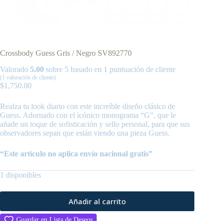
Crossbody Guess Gris / Negro SV892770
Valorado
5.00
sobre 5 basado en
1
puntuación de cliente
(
1
valoración de cliente)
$
1,750.00
Realza tu look diario con este increíble diseño clásico de
Guess. Adornado con el icónico monograma “G”, que le
añade un toque de sofisticación y sello personal, para que sus
observadores sepan que están viendo una pieza Guess.
“Este artículo no aplica envío nacional gratis”
1 disponibles
Añadir al carrito
Guardar en Lista de Deseos