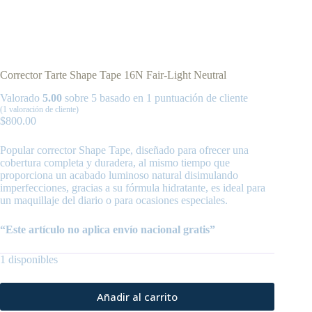
Corrector Tarte Shape Tape 16N Fair-Light Neutral
Valorado
5.00
sobre 5 basado en
1
puntuación de cliente
(
1
valoración de cliente)
$
800.00
Popular corrector Shape Tape, diseñado para ofrecer una
cobertura completa y duradera, al mismo tiempo que
proporciona un acabado luminoso natural disimulando
imperfecciones, gracias a su fórmula hidratante, es ideal para
un maquillaje del diario o para ocasiones especiales.
“Este artículo no aplica envío nacional gratis”
1 disponibles
Añadir al carrito