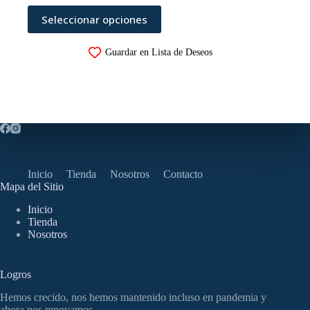
Este
Seleccionar opciones
producto
tiene
múltiples
Guardar en Lista de Deseos
variantes.
Las
opciones
se
pueden
elegir
en
la
página
de
Inicio
Tienda
Nosotros
Contacto
producto
Mapa del Sitio
Inicio
Tienda
Nosotros
Logros
Hemos crecido, nos hemos mantenido incluso en pandemia y
ahora nos renovamos.