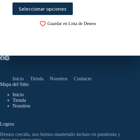
Este
Seleccionar opciones
producto
tiene
múltiples
Guardar en Lista de Deseos
variantes.
Las
opciones
se
pueden
elegir
en
la
página
de
Inicio
Tienda
Nosotros
Contacto
producto
Mapa del Sitio
Inicio
Tienda
Nosotros
Logros
Hemos crecido, nos hemos mantenido incluso en pandemia y
ahora nos renovamos.