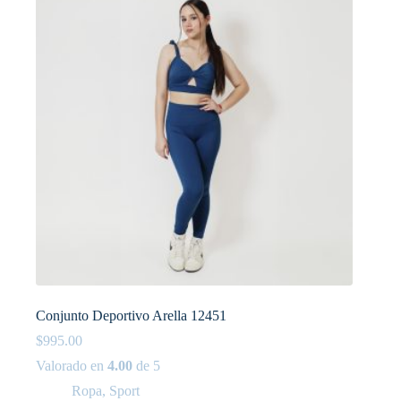
Conjunto Deportivo Arella 12451
$
995.00
Valorado en
4.00
de 5
Ropa
,
Sport